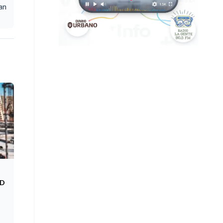
an
SD