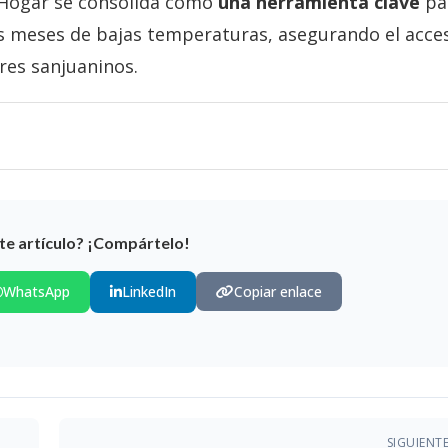
 Hogar se consolida como
una herramienta clave
pa
s meses de bajas temperaturas, asegurando el acce
res sanjuaninos.
te artículo? ¡Compártelo!
WhatsApp
LinkedIn
Copiar enlace
SIGUIENT