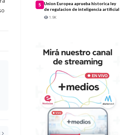
ra
Union Europea aprueba historica ley
5
so
de regulacion de inteligencia artificial
1.9K
E