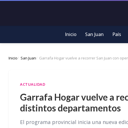
Inicio
San Juan
País
Inicio
San Juan
Garrafa Hogar vuelve a recorrer San Juan con oper
ACTUALIDAD
Garrafa Hogar vuelve a rec
distintos departamentos
El programa provincial inicia una nueva edic