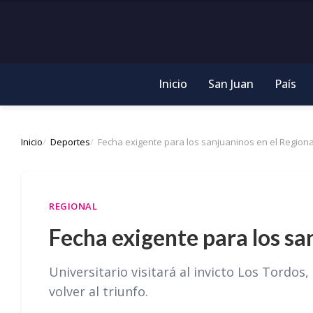
Inicio
San Juan
País
Inicio
Deportes
Fecha exigente para los sanjuaninos en el Regiona
REGIONAL
Fecha exigente para los sa
Universitario visitará al invicto Los Tordos
volver al triunfo.