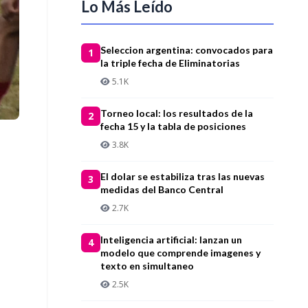
Lo Más Leído
Seleccion argentina: convocados para
1
la triple fecha de Eliminatorias
5.1K
Torneo local: los resultados de la
2
fecha 15 y la tabla de posiciones
3.8K
El dolar se estabiliza tras las nuevas
3
medidas del Banco Central
2.7K
Inteligencia artificial: lanzan un
4
modelo que comprende imagenes y
texto en simultaneo
2.5K