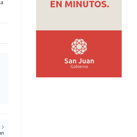
da
E
an