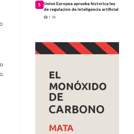
Union Europea aprueba historica ley
5
de regulacion de inteligencia artificial
1.9K
mo
do
o.