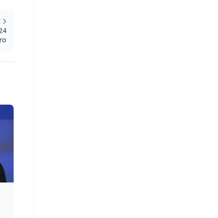
E
24
ro