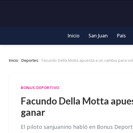
Inicio
San Juan
País
Inicio
Deportes
Facundo Della Motta apuesta a un cambio para vol
BONUS DEPORTIVO
Facundo Della Motta apues
ganar
El piloto sanjuanino habló en Bonus Deporti