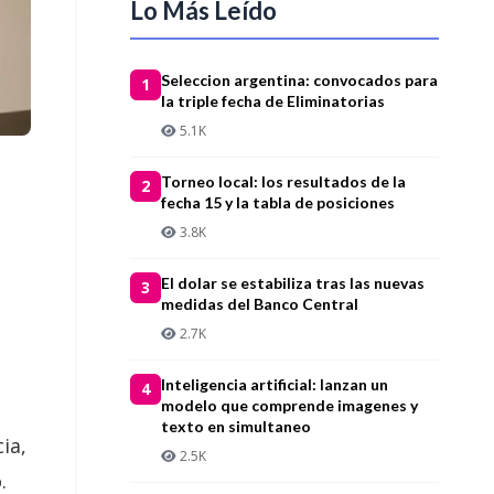
Lo Más Leído
Seleccion argentina: convocados para
1
la triple fecha de Eliminatorias
5.1K
Torneo local: los resultados de la
2
fecha 15 y la tabla de posiciones
3.8K
El dolar se estabiliza tras las nuevas
3
medidas del Banco Central
2.7K
Inteligencia artificial: lanzan un
4
modelo que comprende imagenes y
texto en simultaneo
ia,
2.5K
.