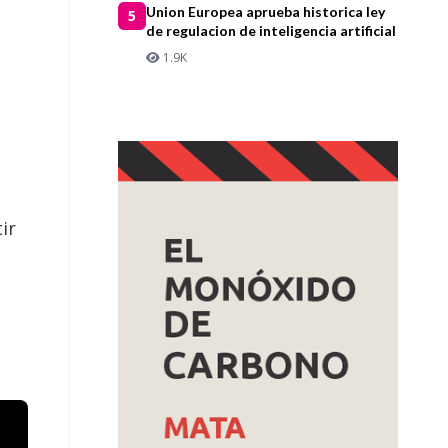
Union Europea aprueba historica ley
5
de regulacion de inteligencia artificial
1.9K
ir