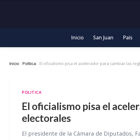
Inicio
San Juan
País
Inicio
Politica
El oficialismo pisa el acelerador para cambiar las reg
POLITICA
El oficialismo pisa el acel
electorales
El presidente de la Cámara de Diputados, Fa