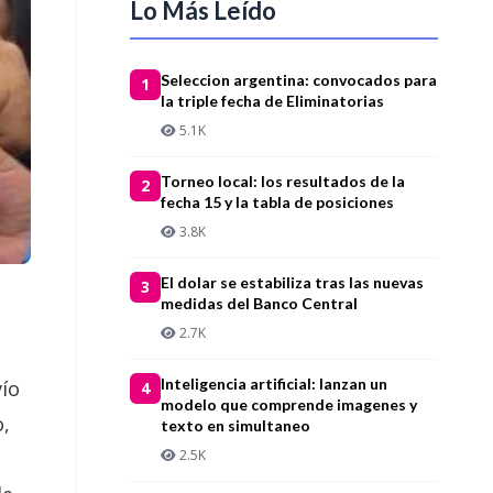
Lo Más Leído
Seleccion argentina: convocados para
1
la triple fecha de Eliminatorias
5.1K
Torneo local: los resultados de la
2
fecha 15 y la tabla de posiciones
3.8K
El dolar se estabiliza tras las nuevas
3
medidas del Banco Central
2.7K
Inteligencia artificial: lanzan un
vío
4
modelo que comprende imagenes y
o,
texto en simultaneo
2.5K