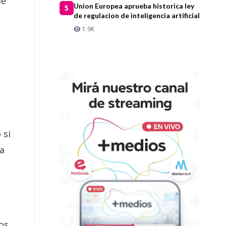
e
Union Europea aprueba historica ley
5
de regulacion de inteligencia artificial
1.9K
 si
na
os