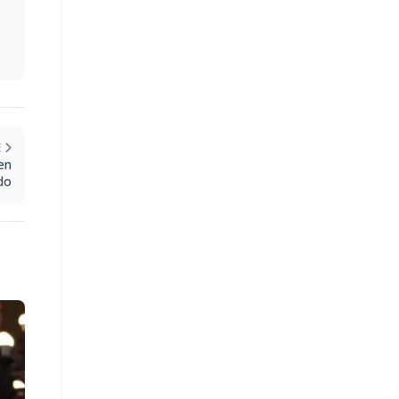
E
en
do