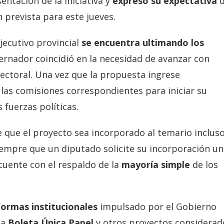
ntación de la iniciativa y
expresó su expectativa
d
 prevista para este jueves.
Ejecutivo provincial
se encuentra ultimando los
ernador coincidió en la necesidad de avanzar con
lectoral. Una vez que la propuesta ingrese
a las comisiones correspondientes para iniciar su
 fuerzas políticas.
 que el proyecto sea incorporado al temario incluso
iempre que un diputado solicite su incorporación u
 cuente con el respaldo de la
mayoría simple
de los
formas institucionales
impulsado por el Gobierno
la
Boleta Única Papel
y otros proyectos considerad