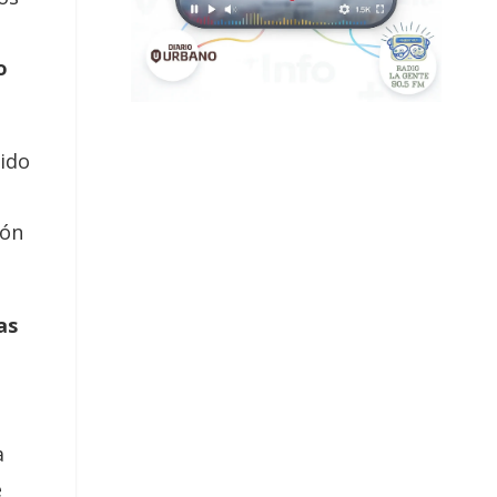
o
ido
ión
as
a
e