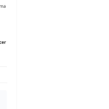
ema
cer