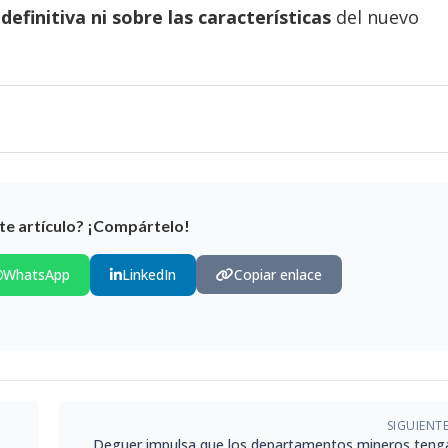
definitiva ni sobre las características
del nuevo
te artículo? ¡Compártelo!
WhatsApp
LinkedIn
Copiar enlace
SIGUIENT
Deguer impulsa que los departamentos mineros teng