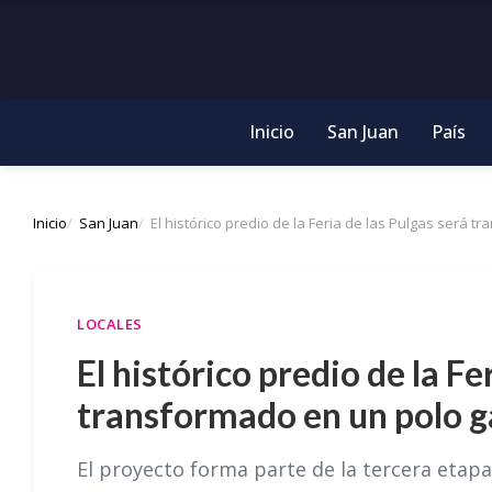
Inicio
San Juan
País
Inicio
San Juan
El histórico predio de la Feria de las Pulgas será
LOCALES
El histórico predio de la Fe
transformado en un polo 
El proyecto forma parte de la tercera etap