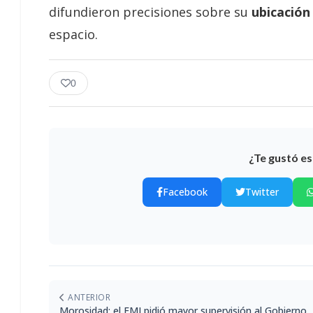
difundieron precisiones sobre su
ubicación 
espacio.
0
¿Te gustó es
Facebook
Twitter
ANTERIOR
Morosidad: el FMI pidió mayor supervisión al Gobierno