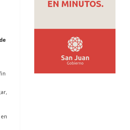
 de
fin
ar,
, en