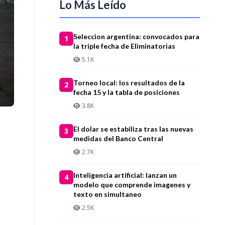
Lo Más Leído
Seleccion argentina: convocados para
1
la triple fecha de Eliminatorias
5.1K
Torneo local: los resultados de la
2
fecha 15 y la tabla de posiciones
3.8K
El dolar se estabiliza tras las nuevas
3
medidas del Banco Central
2.7K
Inteligencia artificial: lanzan un
4
modelo que comprende imagenes y
texto en simultaneo
2.5K
.