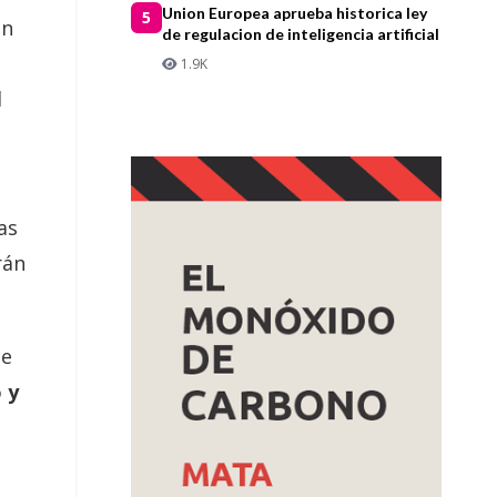
Union Europea aprueba historica ley
5
en
de regulacion de inteligencia artificial
1.9K
l
as
rán
se
 y