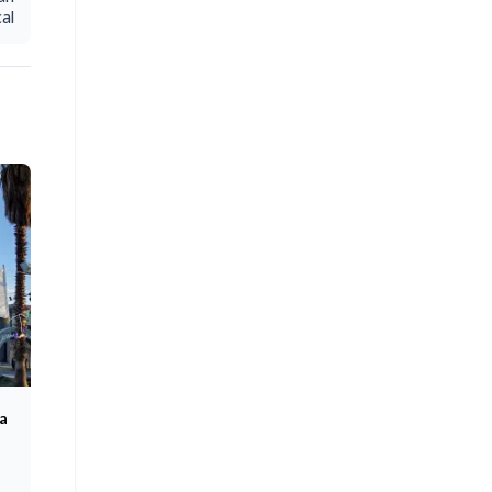
cal
a