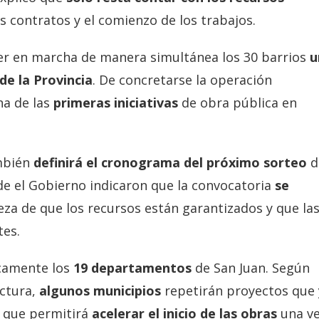
s contratos y el comienzo de los trabajos.
ner en marcha de manera simultánea los 30 barrios
u
de la Provincia
. De concretarse la operación
na de las
primeras iniciativas
de obra pública en
ambién
definirá el cronograma del próximo sorteo
d
esde el Gobierno indicaron que la convocatoria
se
eza de que los recursos están garantizados y que la
tes.
icamente los
19 departamentos
de San Juan. Según
ctura,
algunos municipios
repetirán proyectos que 
o que permitirá
acelerar el inicio de las obras
una v