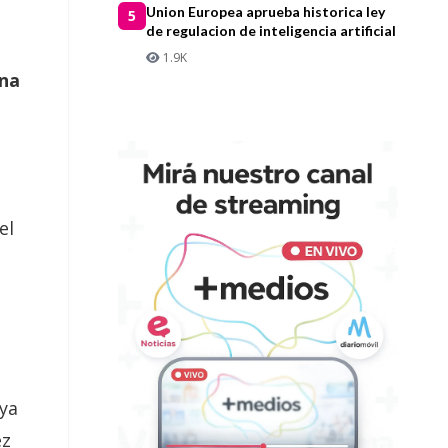
Union Europea aprueba historica ley
5
de regulacion de inteligencia artificial
1.9K
na
el
s
ya
ez