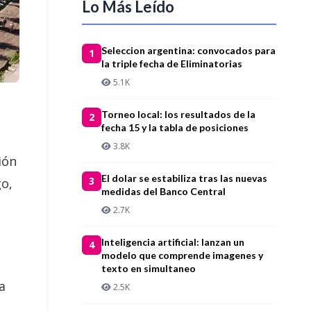
Lo Más Leído
Seleccion argentina: convocados para
1
la triple fecha de Eliminatorias
5.1K
Torneo local: los resultados de la
2
fecha 15 y la tabla de posiciones
3.8K
ión
El dolar se estabiliza tras las nuevas
3
go,
medidas del Banco Central
2.7K
Inteligencia artificial: lanzan un
4
modelo que comprende imagenes y
texto en simultaneo
a
2.5K