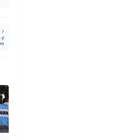
E
 y
smo