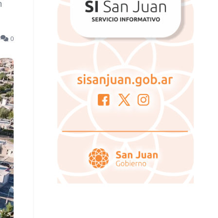
n
5
0