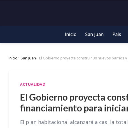
Inicio
San Juan
País
Inicio
San Juan
El Gobierno proyecta construir 30 nuevos barrios y 
ACTUALIDAD
El Gobierno proyecta const
financiamiento para iniciar
El plan habitacional alcanzará a casi la tota