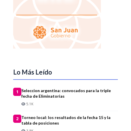
Lo Más Leído
Seleccion argentina: convocados para la triple
1
fecha de Eliminatorias
5.1K
Torneo local: los resultados de la fecha 15 y la
2
tabla de posiciones
3.8K