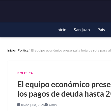
Inicio
San Juan
País
Inicio
Politica
El equipo económico presenta la hoja de ruta para a
POLITICA
El equipo económico presen
los pagos de deuda hasta 
06 de julio, 2026
4 min