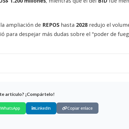
US$ 1.200 millones
, mientras que el del
BID
fue men
la ampliación de
REPOS
hasta
2028
redujo el volum
vió para despejar más dudas sobre el "poder de fue
te artículo? ¡Compártelo!
WhatsApp
LinkedIn
Copiar enlace