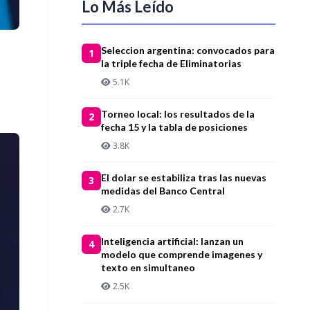
Lo Más Leído
Seleccion argentina: convocados para
1
la triple fecha de Eliminatorias
5.1K
Torneo local: los resultados de la
2
fecha 15 y la tabla de posiciones
3.8K
El dolar se estabiliza tras las nuevas
3
medidas del Banco Central
2.7K
Inteligencia artificial: lanzan un
4
modelo que comprende imagenes y
texto en simultaneo
2.5K