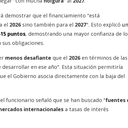
llegar "con mucha
holgura
" al
2027
.
rá demostrar que el financiamiento "está
a el
2026
sino también para el
2027
". Esto explicó
u
415 puntos
, demostrando una mayor confianza de lo
 sus obligaciones.
er
menos desafiante
que el
2026
en términos de las
esarrollar en ese año". Esta situación permitiría
que el Gobierno asocia directamente con la baja del
 el funcionario señaló que se han buscado "
fuentes 
ercados internacionales
a tasas de interés