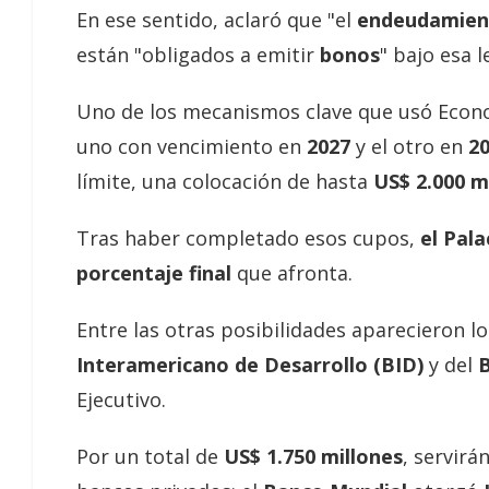
En ese sentido, aclaró que "el
endeudamient
están "obligados a emitir
bonos
" bajo esa l
Uno de los mecanismos clave que usó Econ
uno con vencimiento en
2027
y el otro en
2
límite, una colocación de hasta
US$ 2.000 m
Tras haber completado esos cupos,
el Pal
porcentaje final
que afronta.
Entre las otras posibilidades aparecieron l
Interamericano de Desarrollo (BID)
y del
Ejecutivo.
Por un total de
US$ 1.750 millones
, servir