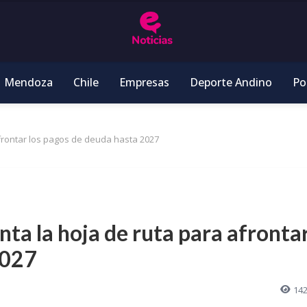
Mendoza
Chile
Empresas
Deporte Andino
Pol
frontar los pagos de deuda hasta 2027
ta la hoja de ruta para afronta
2027
14