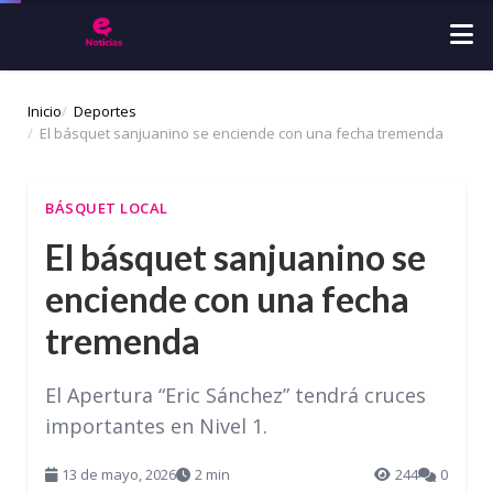
Inicio
Deportes
El básquet sanjuanino se enciende con una fecha tremenda
BÁSQUET LOCAL
El básquet sanjuanino se
enciende con una fecha
tremenda
El Apertura “Eric Sánchez” tendrá cruces
importantes en Nivel 1.
13 de mayo, 2026
2 min
244
0