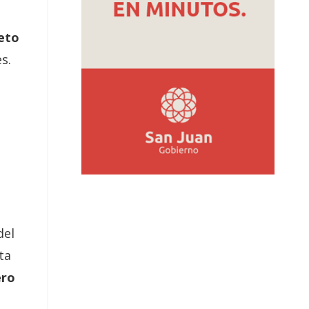
leto
s.
del
ta
ero