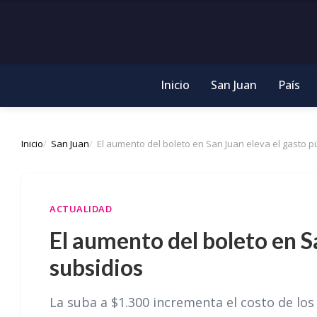
Inicio
San Juan
País
Inicio
San Juan
El aumento del boleto en San Juan eleva el gasto p
ACTUALIDAD
El aumento del boleto en S
subsidios
La suba a $1.300 incrementa el costo de los 