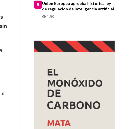
Union Europea aprueba historica ley
5
de regulacion de inteligencia artificial
os
1.9K
sin
a
e a