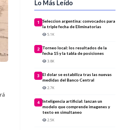
Lo Más Leído
Seleccion argentina: convocados para
1
la triple fecha de Eliminatorias
5.1K
Torneo local: los resultados de la
2
fecha 15 y la tabla de posiciones
3.8K
El dolar se estabiliza tras las nuevas
3
medidas del Banco Central
2.7K
rá
Inteligencia artificial: lanzan un
4
modelo que comprende imagenes y
texto en simultaneo
2.5K