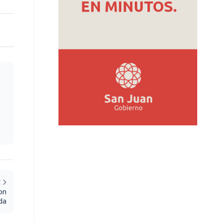
E
on
da