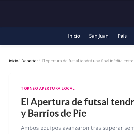
Inicio
San Juan
País
Inicio
Deportes
El Apertura de futsal tendrá una final inédita entre
TORNEO APERTURA LOCAL
El Apertura de futsal tendr
y Barrios de Pie
Ambos equipos avanzaron tras superar semifi