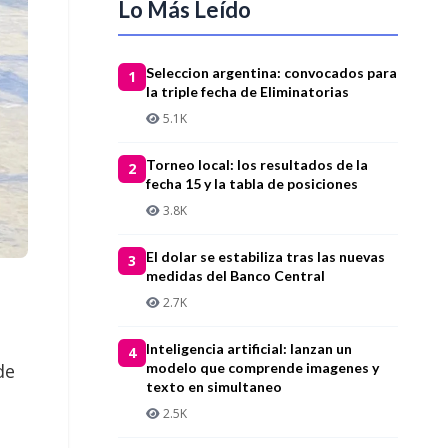
Lo Más Leído
Seleccion argentina: convocados para
1
la triple fecha de Eliminatorias
5.1K
Torneo local: los resultados de la
2
fecha 15 y la tabla de posiciones
3.8K
El dolar se estabiliza tras las nuevas
3
medidas del Banco Central
2.7K
Inteligencia artificial: lanzan un
4
modelo que comprende imagenes y
de
texto en simultaneo
2.5K