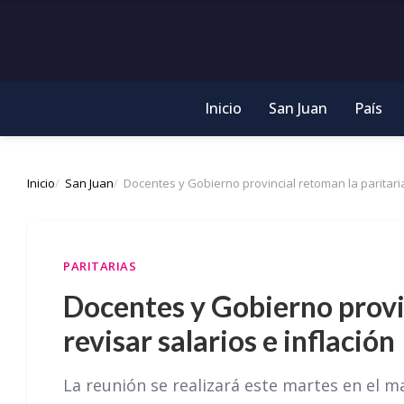
Inicio
San Juan
País
Inicio
San Juan
Docentes y Gobierno provincial retoman la paritaria
PARITARIAS
Docentes y Gobierno provin
revisar salarios e inflación
La reunión se realizará este martes en el ma