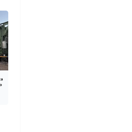
ca
co