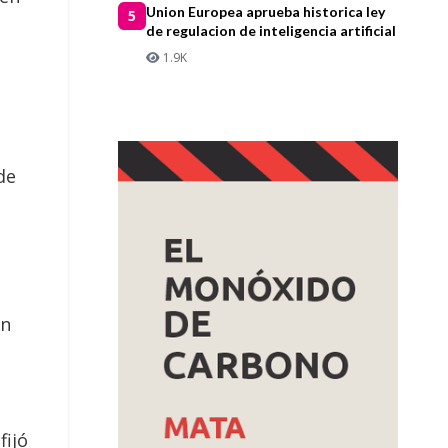
Union Europea aprueba historica ley
5
de regulacion de inteligencia artificial
1.9K
de
ón
fijó