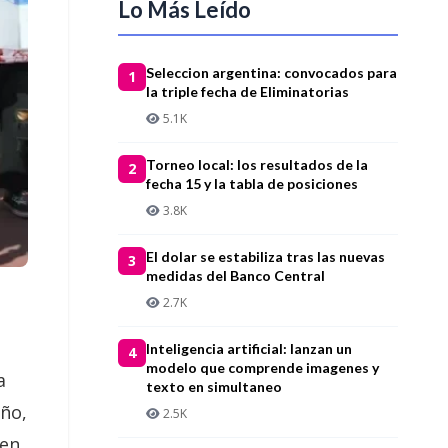
Lo Más Leído
Seleccion argentina: convocados para
1
la triple fecha de Eliminatorias
5.1K
Torneo local: los resultados de la
2
fecha 15 y la tabla de posiciones
3.8K
El dolar se estabiliza tras las nuevas
3
medidas del Banco Central
2.7K
Inteligencia artificial: lanzan un
4
modelo que comprende imagenes y
a
texto en simultaneo
año,
2.5K
 en