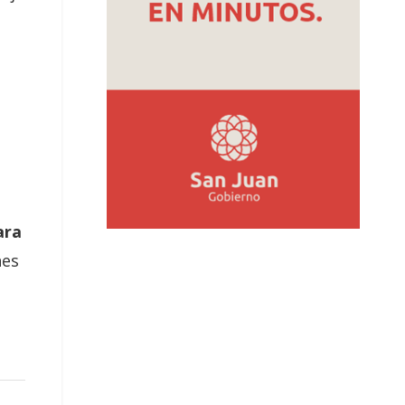
ara
nes