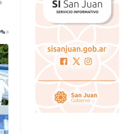
a
8
0