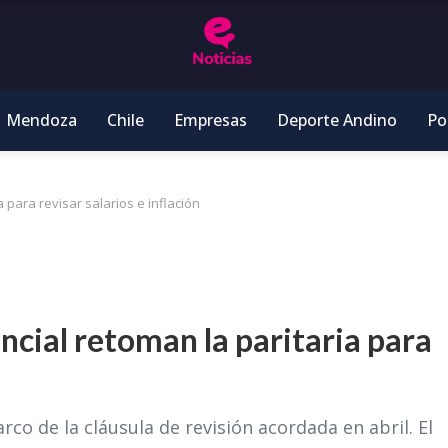
Mendoza
Chile
Empresas
Deporte Andino
Pol
 para revisar salarios e inflación
cial retoman la paritaria para
rco de la cláusula de revisión acordada en abril. El