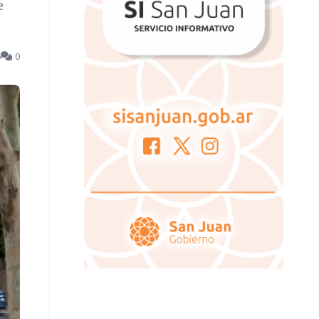
e
6
0