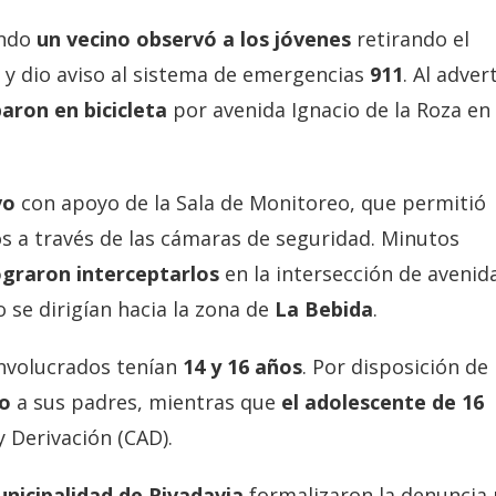
ando
un vecino observó a los jóvenes
retirando el
 y dio aviso al sistema de emergencias
911
. Al advert
aron en bicicleta
por avenida Ignacio de la Roza en
ivo
con apoyo de la Sala de Monitoreo, que permitió
s a través de las cámaras de seguridad. Minutos
graron interceptarlos
en la intersección de avenid
 se dirigían hacia la zona de
La Bebida
.
involucrados tenían
14 y 16 años
. Por disposición de 
do
a sus padres, mientras que
el adolescente de 16
 Derivación (CAD).
nicipalidad de Rivadavia
formalizaron la denuncia