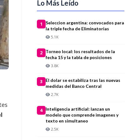
Lo Más Leído
Seleccion argentina: convocados para
1
la triple fecha de Eliminatorias
5.1K
Torneo local: los resultados de la
2
fecha 15 y la tabla de posiciones
3.8K
El dolar se estabiliza tras las nuevas
3
medidas del Banco Central
2.7K
tes
Inteligencia artificial: lanzan un
4
l
modelo que comprende imagenes y
texto en simultaneo
2.5K