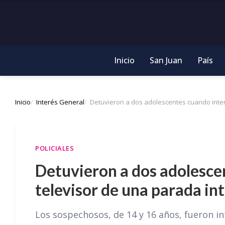
Inicio
San Juan
País
Inicio
Interés General
Detuvieron a dos adolescentes cuando inten
POLICIALES
Detuvieron a dos adolesce
televisor de una parada in
Los sospechosos, de 14 y 16 años, fueron in