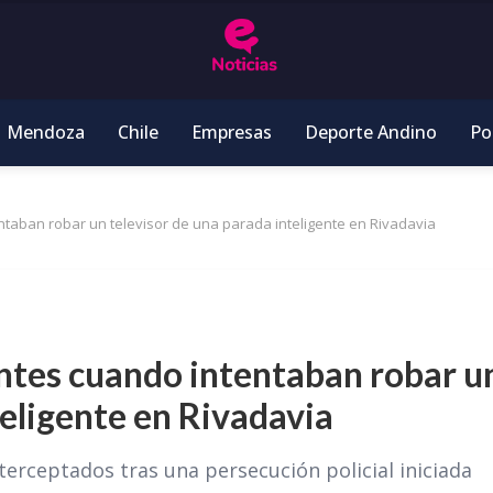
Mendoza
Chile
Empresas
Deporte Andino
Pol
taban robar un televisor de una parada inteligente en Rivadavia
ntes cuando intentaban robar u
teligente en Rivadavia
terceptados tras una persecución policial iniciada