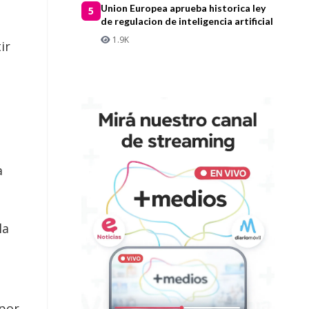
Union Europea aprueba historica ley
5
de regulacion de inteligencia artificial
1.9K
ir
a
la
 por