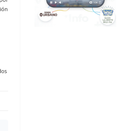
ción
dos