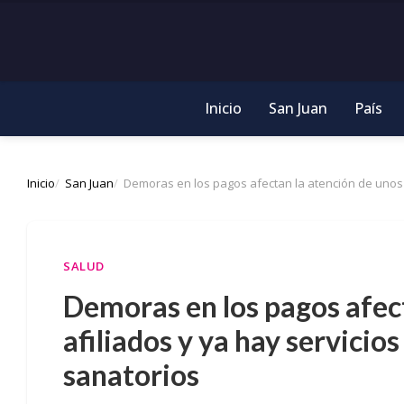
Inicio
San Juan
País
Inicio
San Juan
Demoras en los pagos afectan la atención de unos 2
SALUD
Demoras en los pagos afec
afiliados y ya hay servicios
sanatorios