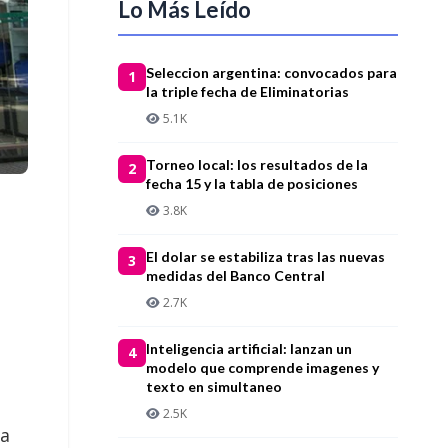
Lo Más Leído
Seleccion argentina: convocados para
1
la triple fecha de Eliminatorias
5.1K
Torneo local: los resultados de la
2
fecha 15 y la tabla de posiciones
3.8K
El dolar se estabiliza tras las nuevas
3
medidas del Banco Central
2.7K
Inteligencia artificial: lanzan un
4
modelo que comprende imagenes y
texto en simultaneo
2.5K
ña