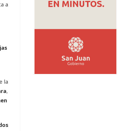
ta a
jas
e la
ara
,
nen
ados