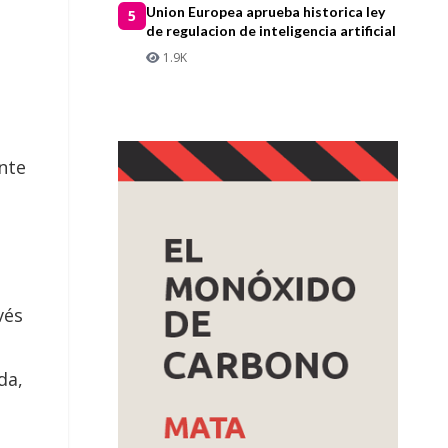
Union Europea aprueba historica ley
5
de regulacion de inteligencia artificial
1.9K
nte
vés
da,