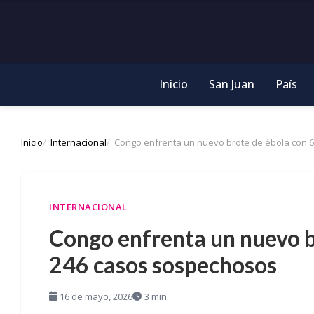
Inicio
San Juan
País
Inicio
Internacional
Congo enfrenta un nuevo brote de ébola con 
INTERNACIONAL
Congo enfrenta un nuevo b
246 casos sospechosos
16 de mayo, 2026
3 min