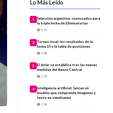
Lo Más Leído
Seleccion argentina: convocados para
1
la triple fecha de Eliminatorias
5.1K
Torneo local: los resultados de la
2
fecha 15 y la tabla de posiciones
3.8K
El dolar se estabiliza tras las nuevas
3
medidas del Banco Central
2.7K
Inteligencia artificial: lanzan un
4
modelo que comprende imagenes y
texto en simultaneo
2.5K