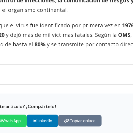
ontrol de infecciones, la comunicación de riesgos y
e el organismo continental.
ue el virus fue identificado por primera vez en
197
20
y dejó más de mil víctimas fatales. Según la
OMS
,
d de hasta el
80%
y se transmite por contacto dire
te artículo? ¡Compártelo!
WhatsApp
LinkedIn
Copiar enlace