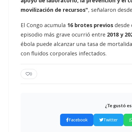
apoyo de laboratorio, la prevención y el c
movilización de recursos"
, señalaron desd
El Congo acumula
16 brotes previos
desde q
episodio más grave ocurrió entre
2018 y 20
ébola puede alcanzar una tasa de mortalida
con fluidos corporales infectados.
0
¿Te gustó es
Facebook
Twitter