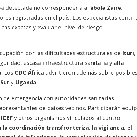
epa detectada no correspondería al
ébola Zaire
,
res registradas en el país. Los especialistas conti
cas exactas y evaluar el nivel de riesgo
cupación por las dificultades estructurales de
Ituri
,
uridad, escasa infraestructura sanitaria y alta
a. Los
CDC África
advirtieron además sobre posible
 Sur
y
Uganda
.
n de emergencia con autoridades sanitarias
epresentantes de países vecinos. Participarán equi
ICEF
y otros organismos vinculados al control
la coordinación transfronteriza, la vigilancia, el