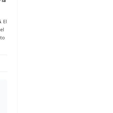
 la
6
. El
 el
cto