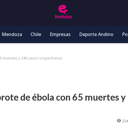
Mendoza
Chile
Empresas
Deporte Andino
Pol
65 muertes y 246 casos sospechosos
rote de ébola con 65 muertes y
22