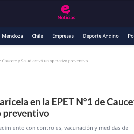
Mendoza
Chile
Empresas
Deporte Andino
Pol
e Caucete y Salud activó un operativo preventivo
aricela en la EPET N°1 de Cauce
o preventivo
blecimiento con controles, vacunación y medidas de