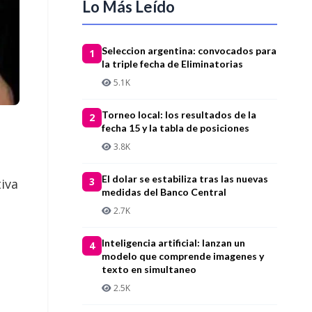
Lo Más Leído
Seleccion argentina: convocados para
1
la triple fecha de Eliminatorias
5.1K
Torneo local: los resultados de la
2
fecha 15 y la tabla de posiciones
3.8K
El dolar se estabiliza tras las nuevas
3
iva
medidas del Banco Central
2.7K
Inteligencia artificial: lanzan un
4
modelo que comprende imagenes y
texto en simultaneo
2.5K