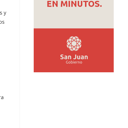
s y
os
ra