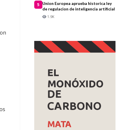
Union Europea aprueba historica ley
5
de regulacion de inteligencia artificial
1.9K
ron
.
los