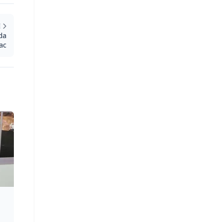
E
da
ac