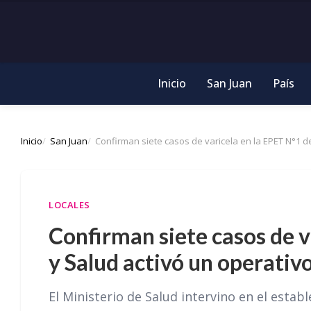
Inicio
San Juan
País
Inicio
San Juan
Confirman siete casos de varicela en la EPET N°1 d
LOCALES
Confirman siete casos de v
y Salud activó un operativ
El Ministerio de Salud intervino en el esta