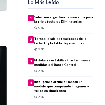
Lo Más Leído
Seleccion argentina: convocados para
1
la triple fecha de Eliminatorias
5.1K
Torneo local: los resultados de la
2
fecha 15 y la tabla de posiciones
3.8K
El dolar se estabiliza tras las nuevas
3
medidas del Banco Central
2.7K
Inteligencia artificial: lanzan un
4
modelo que comprende imagenes y
texto en simultaneo
2.5K