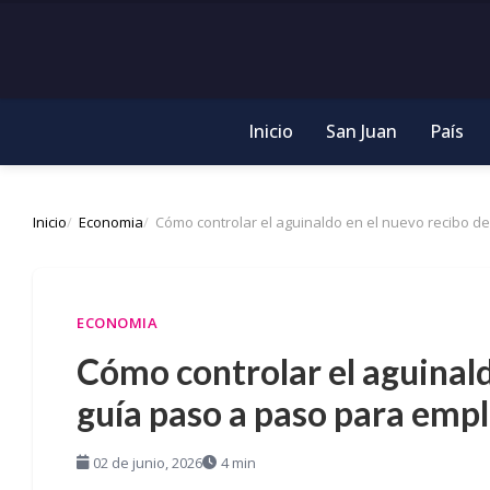
Inicio
San Juan
País
Inicio
Economia
Cómo controlar el aguinaldo en el nuevo recibo d
ECONOMIA
Cómo controlar el aguinald
guía paso a paso para emp
02 de junio, 2026
4 min