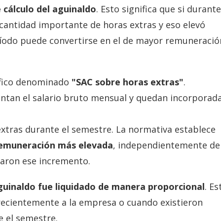
 cálculo del aguinaldo
. Esto significa que si durant
cantidad importante de horas extras y eso elevó
eríodo puede convertirse en el de mayor remuneració
ífico denominado
"SAC sobre horas extras"
.
entan el salario bruto mensual y quedan incorporad
xtras durante el semestre. La normativa establece
remuneración más elevada
, independientemente de
caron ese incremento.
 aguinaldo fue liquidado de manera proporcional
. Es
 recientemente a la empresa o cuando existieron
e el semestre.