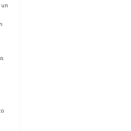
e un
n
as
to