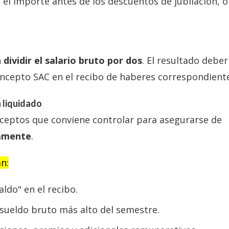
, el importe antes de los descuentos de jubilación, 
dividir el salario bruto por dos
. El resultado deber
oncepto SAC en el recibo de haberes correspondient
n liquidado
nceptos que conviene controlar para asegurarse de
tamente
.
an:
ldo" en el recibo.
l sueldo bruto más alto del semestre.