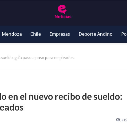
Mendoza
Chile
Empresas
Deporte Andino
Pol
e sueldo: guía paso a paso para empleados
o en el nuevo recibo de sueldo:
leados
21