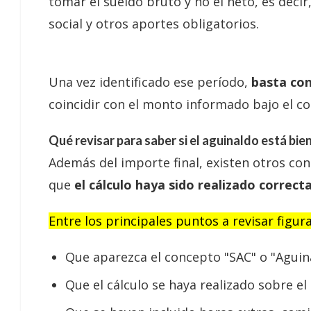
tomar el sueldo bruto y no el neto, es decir
social y otros aportes obligatorios.
Una vez identificado ese período,
basta con 
coincidir con el monto informado bajo el c
Qué revisar para saber si el aguinaldo está bie
Además del importe final, existen otros co
que
el cálculo haya sido realizado correc
Entre los principales puntos a revisar figur
Que aparezca el concepto "SAC" o "Aguina
Que el cálculo se haya realizado sobre e