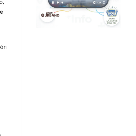
o,
de
ión