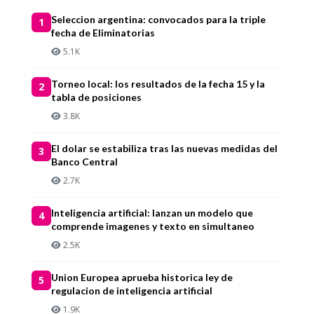
Seleccion argentina: convocados para la triple
1
fecha de Eliminatorias
5.1K
Torneo local: los resultados de la fecha 15 y la
2
tabla de posiciones
3.8K
El dolar se estabiliza tras las nuevas medidas del
3
Banco Central
2.7K
Inteligencia artificial: lanzan un modelo que
4
comprende imagenes y texto en simultaneo
2.5K
Union Europea aprueba historica ley de
5
regulacion de inteligencia artificial
1.9K