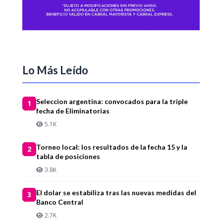
Lo Más Leído
Seleccion argentina: convocados para la triple
1
fecha de Eliminatorias
5.1K
Torneo local: los resultados de la fecha 15 y la
2
tabla de posiciones
3.8K
El dolar se estabiliza tras las nuevas medidas del
3
Banco Central
2.7K