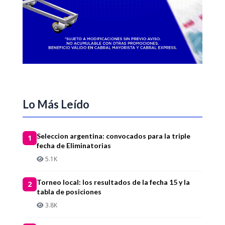
Lo Más Leído
Seleccion argentina: convocados para la triple
1
fecha de Eliminatorias
5.1K
Torneo local: los resultados de la fecha 15 y la
2
tabla de posiciones
3.8K