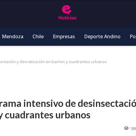
Mendoza
Chile
Empresas
Deporte Andino
Pol
sectación y desratización en barrios y cuadrantes urbanos
grama intensivo de desinsectaci
 y cuadrantes urbanos
18