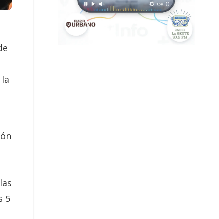
de
 la
ión
las
s 5