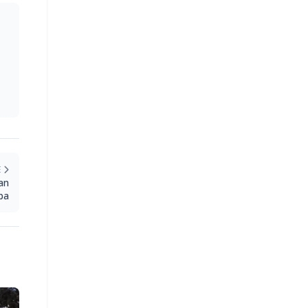
E
an
ba