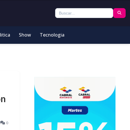
itica
Show
Tecnologia
ón
8
0