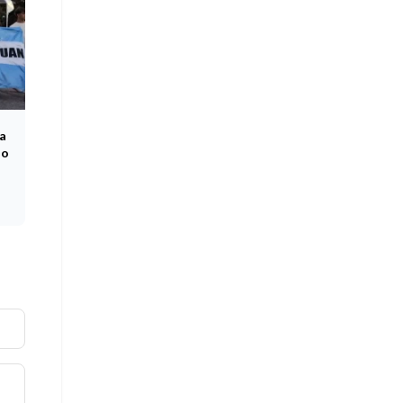
na
ño