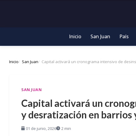
Inicio
San Juan
País
Inicio
San Juan
Capital activará un cronograma intensivo de desin
SAN JUAN
Capital activará un crono
y desratización en barrios
01 de junio, 2026
2 min