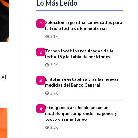
Lo Más Leído
Seleccion argentina: convocados para
1
la triple fecha de Eliminatorias
5.1K
Torneo local: los resultados de la
2
fecha 15 y la tabla de posiciones
3.8K
 el
El dolar se estabiliza tras las nuevas
3
medidas del Banco Central
2.7K
Inteligencia artificial: lanzan un
4
modelo que comprende imagenes y
texto en simultaneo
2.5K