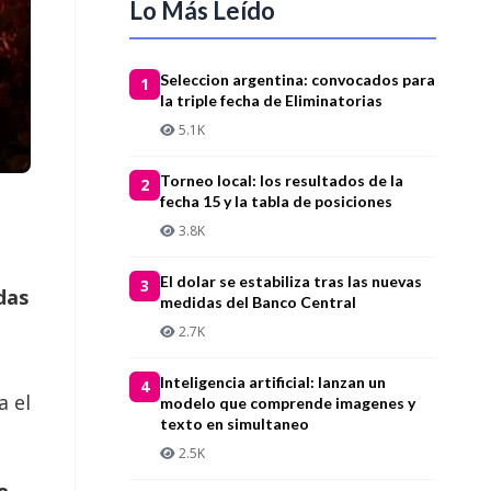
Lo Más Leído
Seleccion argentina: convocados para
1
la triple fecha de Eliminatorias
5.1K
Torneo local: los resultados de la
2
fecha 15 y la tabla de posiciones
3.8K
El dolar se estabiliza tras las nuevas
3
das
medidas del Banco Central
2.7K
Inteligencia artificial: lanzan un
4
a el
modelo que comprende imagenes y
texto en simultaneo
2.5K