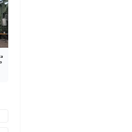
ca
co