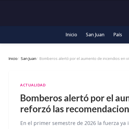
Inicio
San Juan
País
Inicio
San Juan
Bomberos alertó por el aumento de incendios en v
ACTUALIDAD
Bomberos alertó por el au
reforzó las recomendacion
En el primer semestre de 2026 la fuerza ya 