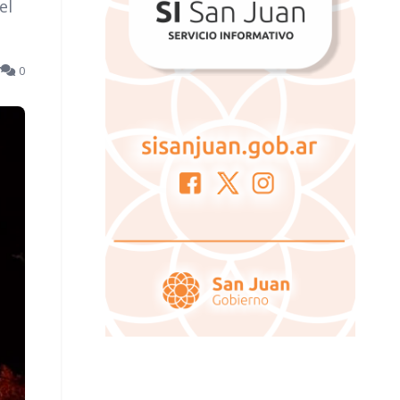
el
7
0