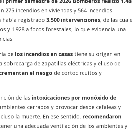
 el
primer semestre de 2026 Bomberos realizó 1.48
zan 275 incendios en viviendas y 564 incendios
za había registrado
3.500 intervenciones
, de las cual
s y 1.928 a focos forestales, lo que evidencia una
ncias.
ría de
los incendios en casas
tiene su origen en
la sobrecarga de zapatillas eléctricas y el uso de
crementan el riesgo
de cortocircuitos y
nción de las
intoxicaciones por monóxido de
ambientes cerrados y provocar desde cefaleas y
cluso la muerte. En ese sentido,
recomendaron
tener una adecuada ventilación de los ambientes y