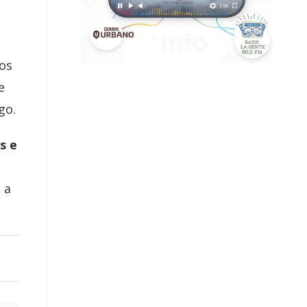
ios
e
go.
s e
 a