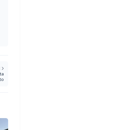
E
ta
to