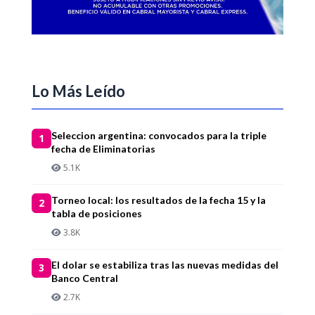
Lo Más Leído
Seleccion argentina: convocados para la triple
1
fecha de Eliminatorias
5.1K
Torneo local: los resultados de la fecha 15 y la
2
tabla de posiciones
3.8K
El dolar se estabiliza tras las nuevas medidas del
3
Banco Central
2.7K