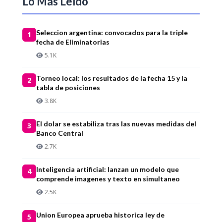
Lo Más Leído
Seleccion argentina: convocados para la triple
1
fecha de Eliminatorias
5.1K
Torneo local: los resultados de la fecha 15 y la
2
tabla de posiciones
3.8K
El dolar se estabiliza tras las nuevas medidas del
3
Banco Central
2.7K
Inteligencia artificial: lanzan un modelo que
4
comprende imagenes y texto en simultaneo
2.5K
Union Europea aprueba historica ley de
5