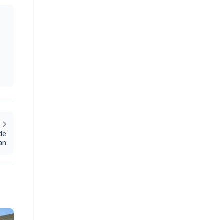
E
de
an