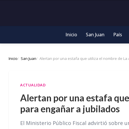
Inicio
San Juan
País
Inicio
San Juan
Alertan por una estafa que utiliza el nombre de L
ACTUALIDAD
Alertan por una estafa que
para engañar a jubilados
El Ministerio Público Fiscal advirtió sobr