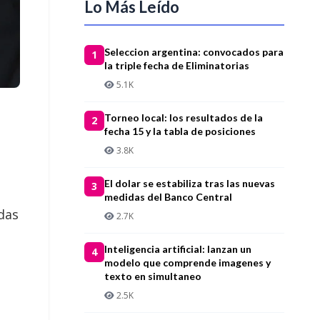
Lo Más Leído
Seleccion argentina: convocados para
1
la triple fecha de Eliminatorias
5.1K
Torneo local: los resultados de la
2
fecha 15 y la tabla de posiciones
3.8K
El dolar se estabiliza tras las nuevas
3
medidas del Banco Central
das
2.7K
Inteligencia artificial: lanzan un
4
modelo que comprende imagenes y
texto en simultaneo
2.5K