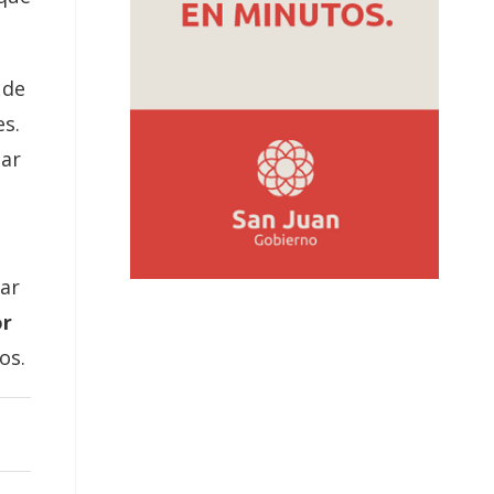
 de
es.
tar
car
or
os.