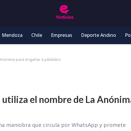
Mendoza
Chile
Empresas
Deporte Andino
Pol
a Anónima para engañar a jubilados
 utiliza el nombre de La Anónim
e una maniobra que circula por WhatsApp y promete