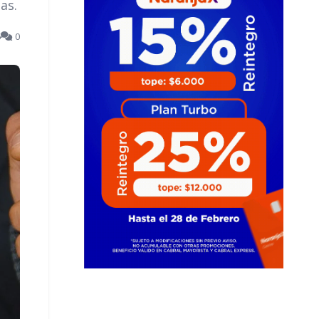
as.
6
0