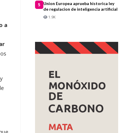
Union Europea aprueba historica ley
5
de regulacion de inteligencia artificial
1.9K
o a
ar
los
ay
de
 que