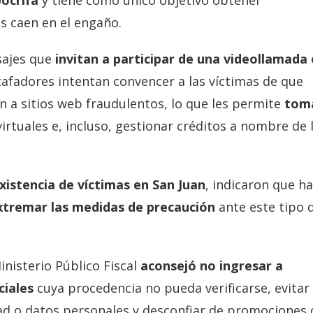
pócrifa
y tiene como único objetivo obtener
s caen en el engaño.
sajes que
invitan a participar de una videollamada 
 estafadores intentan convencer a las víctimas de que
 a sitios web fraudulentos, lo que les permite
tom
virtuales e, incluso, gestionar créditos a nombre de 
xistencia de víctimas en San Juan
, indicaron que h
tremar las medidas de precaución
ante este tipo 
inisterio Público Fiscal
aconsejó no ingresar a
ciales
cuya procedencia no pueda verificarse, evitar
ad o datos personales y desconfiar de promociones