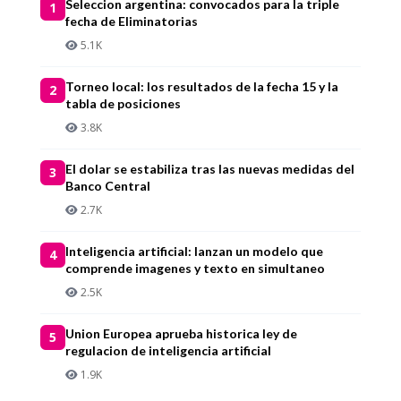
Seleccion argentina: convocados para la triple
1
fecha de Eliminatorias
5.1K
Torneo local: los resultados de la fecha 15 y la
2
tabla de posiciones
3.8K
El dolar se estabiliza tras las nuevas medidas del
3
Banco Central
2.7K
Inteligencia artificial: lanzan un modelo que
4
comprende imagenes y texto en simultaneo
2.5K
Union Europea aprueba historica ley de
5
regulacion de inteligencia artificial
1.9K